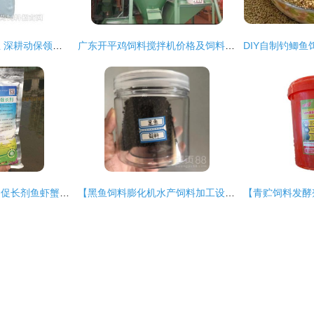
宁波科瑞特动物药业 深耕动保领域，火爆招募兽药饲料精英
广东开平鸡饲料搅拌机价格及饲料科普指南
水产养殖益生菌诱食促长剂鱼虾蟹黄鳝龟水蛭泥鳅蛙饲料催肥促长素
【黑鱼饲料膨化机水产饲料加工设备】-