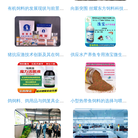
有机饲料的发展现状与前景分析报告
向新突围 丝耀东方饲料科技创新之路
猪抗应激技术创新及其在饲料科学中的应用
供应水产养鱼专用渔宝微生物EM菌，高效鱼塘水体调节剂
鸽饲料、鸽用品与鸽笼具企业展示平台 探索中国鸽业大全
小型热带鱼饲料的选择与喂养指南