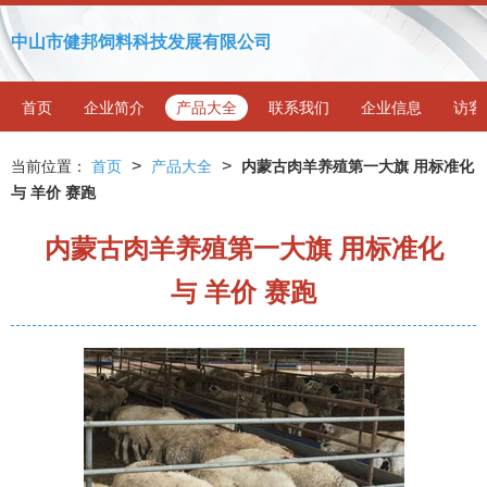
中山市健邦饲料科技发展有限公司
首页
企业简介
产品大全
联系我们
企业信息
访客
>
>
当前位置：
首页
产品大全
内蒙古肉羊养殖第一大旗 用标准化
与 羊价 赛跑
内蒙古肉羊养殖第一大旗 用标准化
与 羊价 赛跑