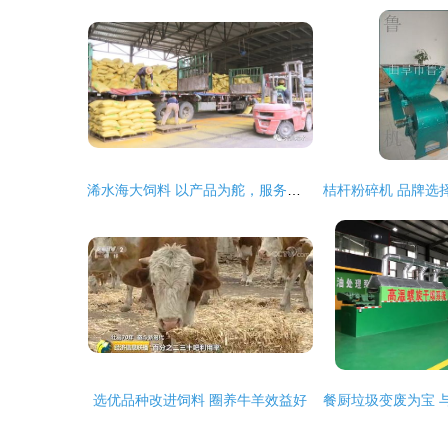
浠水海大饲料 以产品为舵，服务为帆，护航养殖业发展
选优品种改进饲料 圈养牛羊效益好