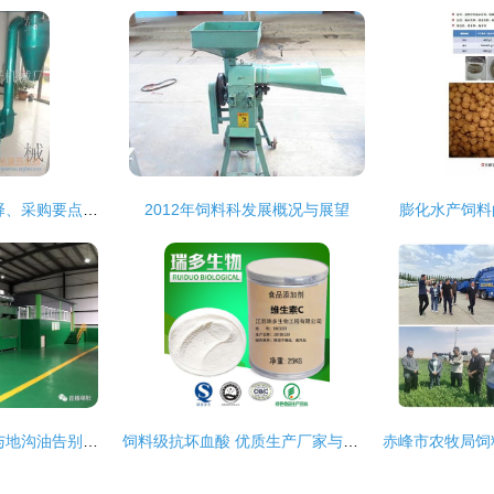
桔杆粉碎机 品牌选择、采购要点与批发指南
2012年饲料科发展概况与展望
膨化水产饲料
餐厨垃圾变废为宝 与地沟油告别，迈向可持续饲料新篇章
饲料级抗坏血酸 优质生产厂家与饲料科技应用